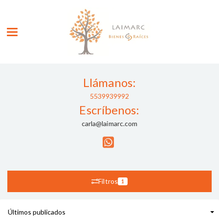
Toggle navigation
Llámanos:
5539939992
Escríbenos:
carla@laimarc.com
Filtros
1