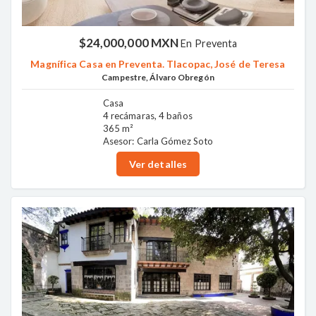
$24,000,000 MXN
En Preventa
Magnífica Casa en Preventa. Tlacopac, José de Teresa
Campestre, Álvaro Obregón
Casa
4 recámaras, 4 baños
365 m²
Asesor: Carla Gómez Soto
Ver detalles